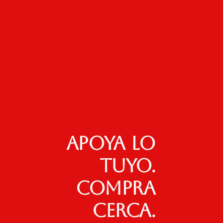
Apoya lo
tuyo.
Compra
cerca.