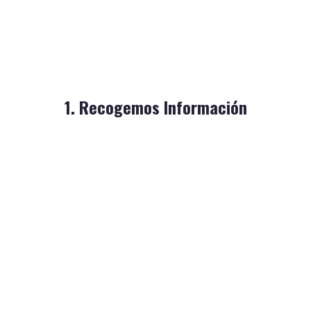
local en el territorio.
Evaluamos tendencias, cambios y patrones del comercio
1. Recogemos Información