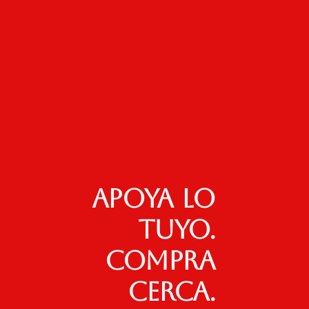
Apoya lo
tuyo.
Compra
cerca.