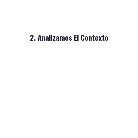
negocios locales y su actividad.
Analizamos el entorno y consultamos información de
2. Analizamos El Contexto