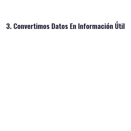
el entorno local.
Publicamos contenido accesible para ayudar a entender
3. Convertimos Datos En Información Útil
útil.
Sintetizamos la información para que sea comprensible y