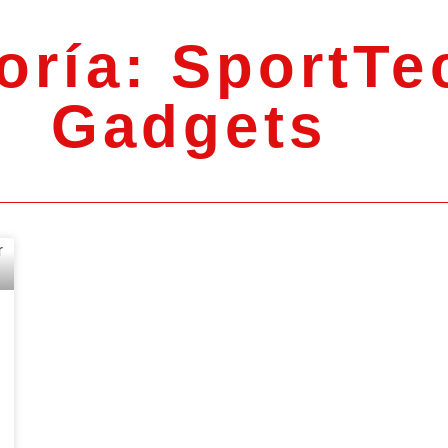
oría: SportTe
Gadgets