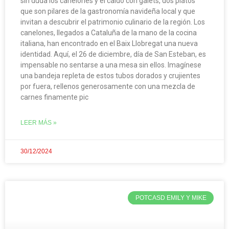
sin duda los canelones y el caldo con galets, dos platos
que son pilares de la gastronomía navideña local y que
invitan a descubrir el patrimonio culinario de la región. Los
canelones, llegados a Cataluña de la mano de la cocina
italiana, han encontrado en el Baix Llobregat una nueva
identidad. Aquí, el 26 de diciembre, día de San Esteban, es
impensable no sentarse a una mesa sin ellos. Imagínese
una bandeja repleta de estos tubos dorados y crujientes
por fuera, rellenos generosamente con una mezcla de
carnes finamente pic
LEER MÁS »
30/12/2024
POTCASD EMILY Y MIKE