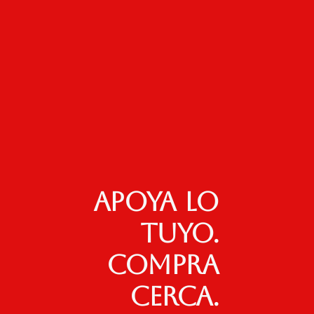
Apoya lo
tuyo.
Compra
cerca.