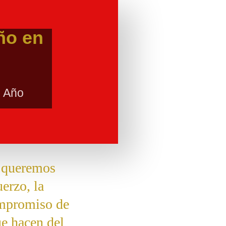
ño en
e Año
 queremos
uerzo, la
ompromiso de
ue hacen del