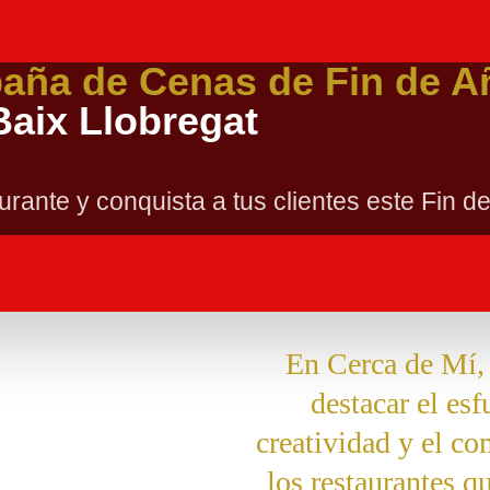
paña de Cenas de Fin de A
Baix Llobregat
urante y conquista a tus clientes este Fin d
En Cerca de Mí,
destacar el esf
creatividad y el c
los restaurantes q