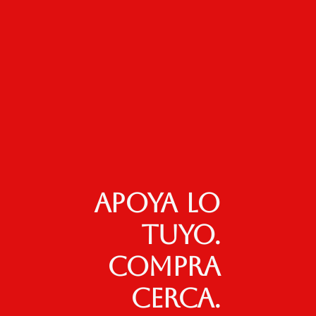
Apoya lo
tuyo.
Compra
cerca.