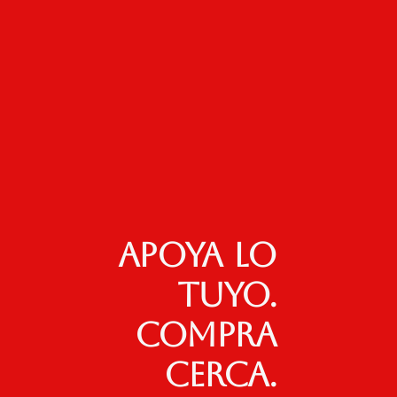
Apoya lo
tuyo.
Compra
cerca.