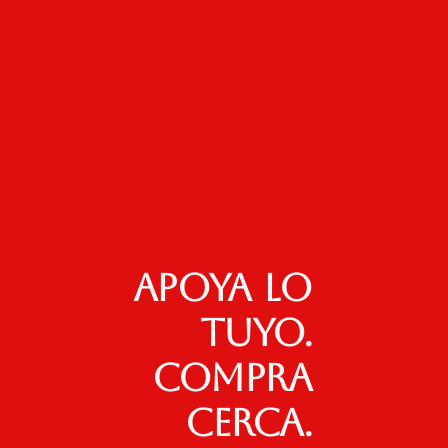
Apoya lo
tuyo.
Compra
cerca.