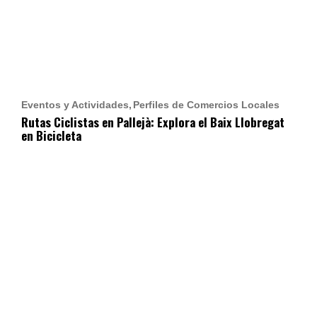
Eventos y Actividades
Perfiles de Comercios Locales
Rutas Ciclistas en Pallejà: Explora el Baix Llobregat
en Bicicleta