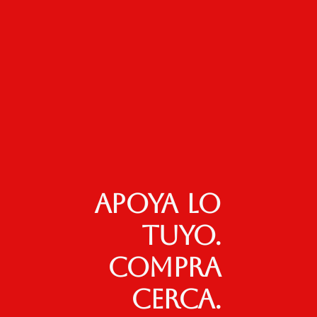
Apoya lo
tuyo.
Compra
cerca.