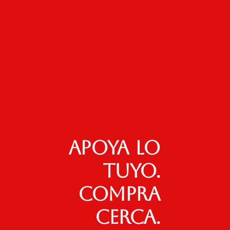
Apoya lo
tuyo.
Compra
cerca.