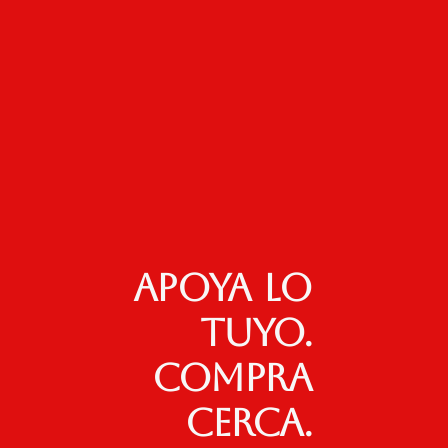
Apoya lo
tuyo.
Compra
cerca.