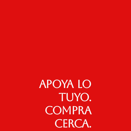
Apoya lo
tuyo.
Compra
cerca.