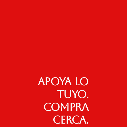
Apoya lo
tuyo.
Compra
cerca.