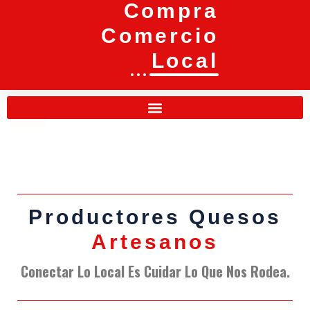
Compra
Comercio
Local
Productores Quesos
Productores Quesos
Artesanos
Artesanos
Conectar Lo Local Es Cuidar Lo Que Nos Rodea.