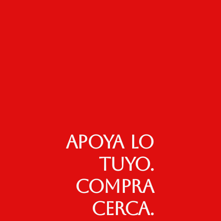
Apoya lo
tuyo.
Compra
cerca.