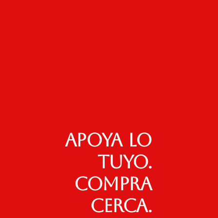
Apoya lo
tuyo.
Compra
cerca.