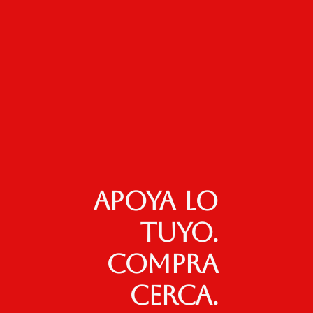
Apoya lo
tuyo.
Compra
cerca.