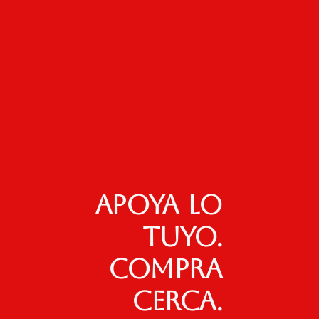
Apoya lo
tuyo.
Compra
cerca.