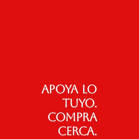
Apoya lo
tuyo.
Compra
cerca.