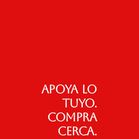
Apoya lo
tuyo.
Compra
cerca.