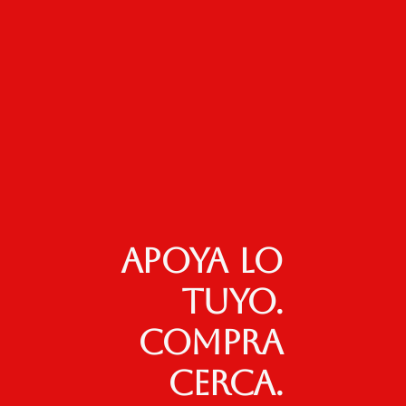
Apoya lo
tuyo.
Compra
cerca.