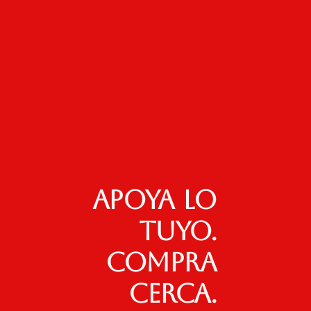
Apoya lo
tuyo.
Compra
cerca.