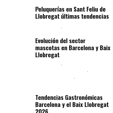
Baix Llobregat
julio 16, 2026
Peluquerías en Sant Feliu de
Llobregat últimas tendencias
Baix Llobregat
Gestión y Negocio
julio 16, 2026
Evolución del sector
mascotas en Barcelona y Baix
Llobregat
Baix Llobregat
Ingeniería de Menú y Precios
Podcast Alimentación
Sostenibilidad Real y Upcycling
julio 16, 2026
Tendencias Gastronómicas
Barcelona y el Baix Llobregat
2026