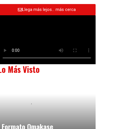
Llega más lejos… más cerca
Lo Más Visto
Baix Llobregat
Neurogastronomía y Experiencia en Sala
julio 20, 2026
Formato Omakase