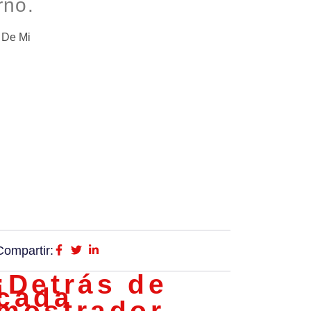
rno.
 De Mi
Compartir:
¡Detrás de
cada
mostrador,