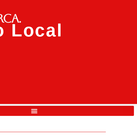
rca.
 Local