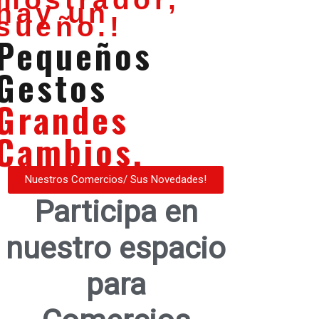
hay un
sueño.!
Pequeños
Gestos
Grandes
Cambios.
Nuestros Comercios/ Sus Novedades!
Participa en
nuestro espacio
para