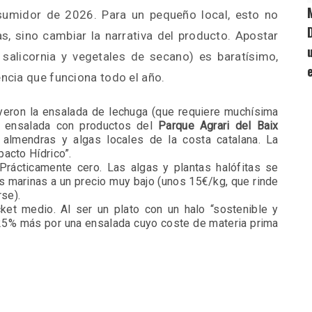
nsumidor de 2026. Para un pequeño local, esto no
as, sino cambiar la narrativa del producto. Apostar
 salicornia y vegetales de secano) es baratísimo,
encia que funciona todo el año.
uyeron la ensalada de lechuga (que requiere muchísima
a ensalada con productos del
Parque Agrari del Baix
almendras y algas locales de la costa catalana. La
acto Hídrico”.
rácticamente cero. Las algas y plantas halófitas se
 marinas a un precio muy bajo (unos 15€/kg, que rinde
rse).
et medio. Al ser un plato con un halo “sostenible y
 25% más por una ensalada cuyo coste de materia prima