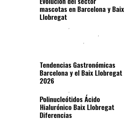
Evolución del sector
mascotas en Barcelona y Baix
Llobregat
Baix Llobregat
Ingeniería de Menú y Precios
Podcast Alimentación
Sostenibilidad Real y Upcycling
julio 16, 2026
Tendencias Gastronómicas
Barcelona y el Baix Llobregat
2026
Baix Llobregat
Belleza
julio 14, 2026
Polinucleótidos Ácido
Hialurónico Baix Llobregat
Diferencias
Baix Llobregat
Petparents