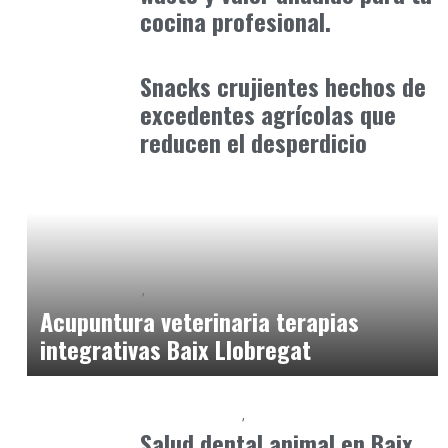
cocina profesional.
Alimentaria2026
enero 10, 2026
Snacks crujientes hechos de
excedentes agrícolas que
reducen el desperdicio
Baix Llobregat
Petparents
junio 16, 2026
Acupuntura veterinaria terapias
integrativas Baix Llobregat
Baix Llobregat
Petparents
junio 9, 2026
Salud dental animal en Baix