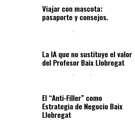
julio 13, 2026
Viajar con mascota:
pasaporte y consejos.
Baix Llobregat
Inteligencia Artificial y Humanismo
julio 11, 2026
La IA que no sustituye el valor
del Profesor Baix Llobregat
Baix Llobregat
Belleza
Podcast Estar Bien
julio 11, 2026
El “Anti-Filler” como
Estrategia de Negocio Baix
Llobregat