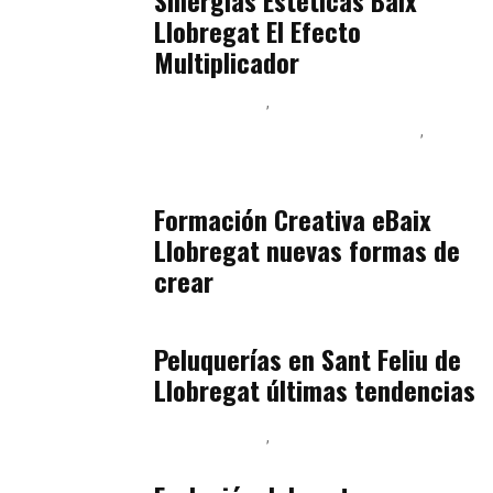
Sinergias Estéticas Baix
Llobregat El Efecto
Multiplicador
Baix Llobregat
Inteligencia Artificial y Humanismo
Orientación Vocacional y Nueva Economía
julio 17, 2026
Formación Creativa eBaix
Llobregat nuevas formas de
crear
Baix Llobregat
julio 16, 2026
Peluquerías en Sant Feliu de
Llobregat últimas tendencias
Baix Llobregat
Gestión y Negocio
julio 16, 2026