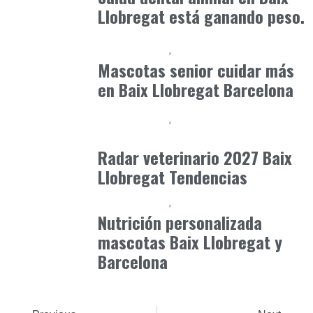
Llobregat está ganando peso.
Baix Llobregat
Petparents
junio 7, 2026
Mascotas senior cuidar más
en Baix Llobregat Barcelona
Baix Llobregat
Gestión y Negocio
junio 29, 2026
Radar veterinario 2027 Baix
Llobregat Tendencias
Baix Llobregat
Petparents
julio 8, 2026
Nutrición personalizada
mascotas Baix Llobregat y
Barcelona