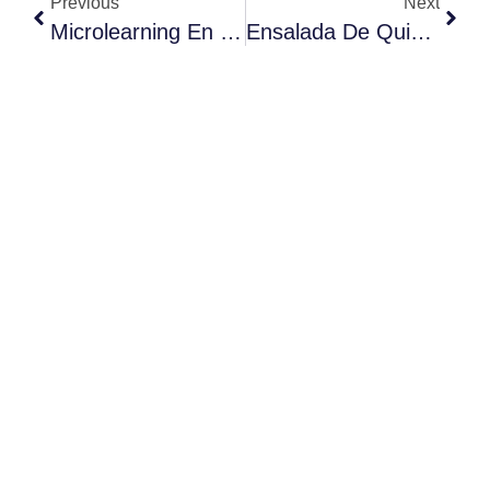
Previous
Next
Microlearning En El Baix Llobregat
Ensalada De Quinoa Negra Con Melocotones A La Brasa, Espuma De Queso De Cabra Y Nueces Activadas