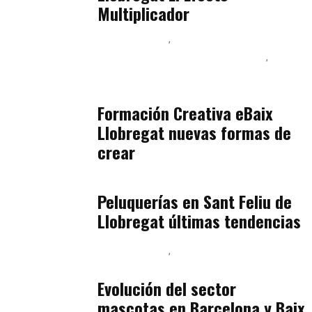
Multiplicador
Baix Llobregat
Inteligencia Artificial y Humanismo
Orientación Vocacional y Nueva Economía
julio 17, 2026
Formación Creativa eBaix
Llobregat nuevas formas de
crear
Baix Llobregat
julio 16, 2026
Peluquerías en Sant Feliu de
Llobregat últimas tendencias
Baix Llobregat
Gestión y Negocio
julio 16, 2026
Evolución del sector
mascotas en Barcelona y Baix