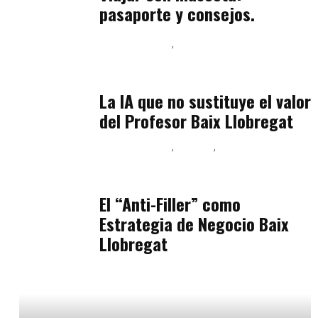
pasaporte y consejos.
Baix Llobregat
Inteligencia Artificial y Humanismo
julio 11, 2026
La IA que no sustituye el valor
del Profesor Baix Llobregat
Baix Llobregat
Belleza
Podcast Estar Bien
julio 11, 2026
El “Anti-Filler” como
Estrategia de Negocio Baix
Llobregat