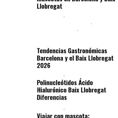
Llobregat
Baix Llobregat
Ingeniería de Menú y Precios
Podcast Alimentación
Sostenibilidad Real y Upcycling
julio 16, 2026
Tendencias Gastronómicas
Barcelona y el Baix Llobregat
2026
Baix Llobregat
Belleza
julio 14, 2026
Polinucleótidos Ácido
Hialurónico Baix Llobregat
Diferencias
Baix Llobregat
Petparents
julio 13, 2026
Viajar con mascota: