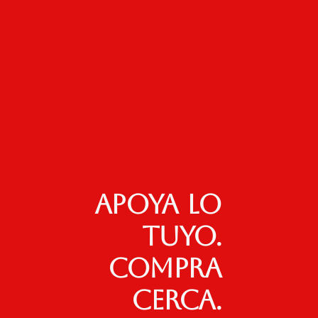
Apoya lo
tuyo.
Compra
cerca.