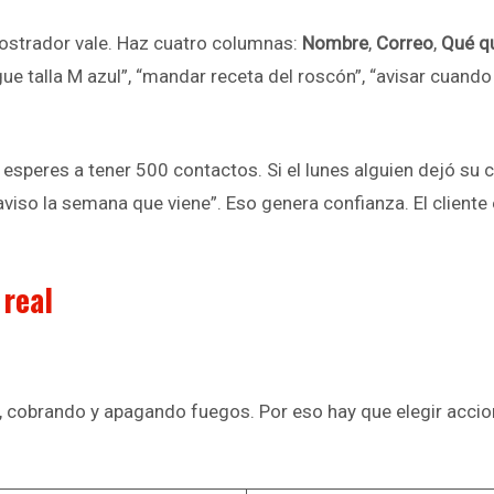
mostrador vale. Haz cuatro columnas:
Nombre
,
Correo
,
Qué q
e talla M azul”, “mandar receta del roscón”, “avisar cuando e
esperes a tener 500 contactos. Si el lunes alguien dejó su cor
aviso la semana que viene”. Eso genera confianza. El cliente 
 real
, cobrando y apagando fuegos. Por eso hay que elegir accio