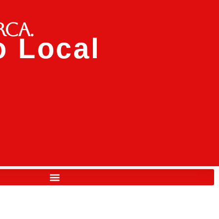
rca.
 Local