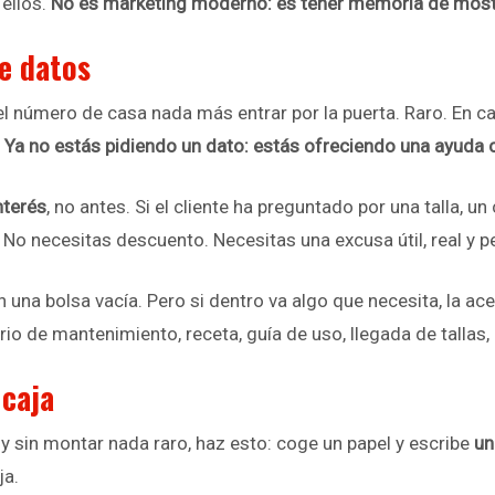
ellos.
No es marketing moderno: es tener memoria de most
ue datos
el número de casa nada más entrar por la puerta. Raro. En cam
.
Ya no estás pidiendo un dato: estás ofreciendo una ayuda 
nterés
, no antes. Si el cliente ha preguntado por una talla, u
. No necesitas descuento. Necesitas una excusa útil, real y 
una bolsa vacía. Pero si dentro va algo que necesita, la ace
rio de mantenimiento, receta, guía de uso, llegada de tallas, 
 caja
 y sin montar nada raro, haz esto: coge un papel y escribe
un
ja.