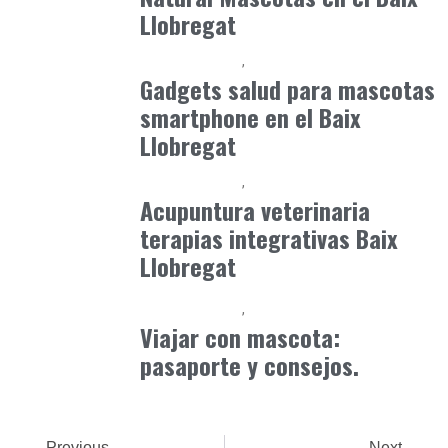
Llobregat
Baix Llobregat
Petparents
julio 4, 2026
Gadgets salud para mascotas
smartphone en el Baix
Llobregat
Baix Llobregat
Petparents
junio 16, 2026
Acupuntura veterinaria
terapias integrativas Baix
Llobregat
Baix Llobregat
Petparents
julio 13, 2026
Viajar con mascota:
pasaporte y consejos.
Previous
Next