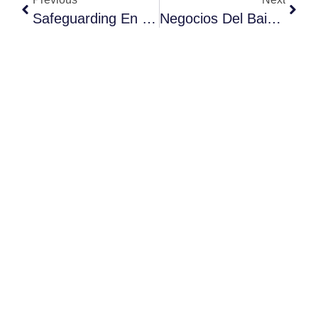
Safeguarding En El Baix Llobregat: Seguridad Escolar
Negocios Del Baix Llobregat: Lidera Con Procesos IA.