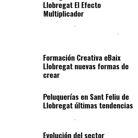
Llobregat El Efecto
Multiplicador
Baix Llobregat
Inteligencia Artificial y Humanismo
Orientación Vocacional y Nueva Economía
julio 17, 2026
Formación Creativa eBaix
Llobregat nuevas formas de
crear
Baix Llobregat
julio 16, 2026
Peluquerías en Sant Feliu de
Llobregat últimas tendencias
Baix Llobregat
Gestión y Negocio
julio 16, 2026
Evolución del sector