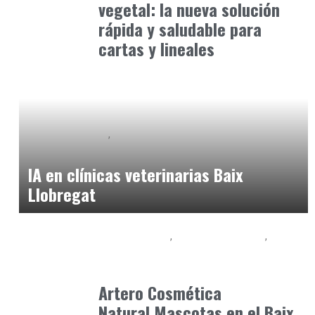
vegetal: la nueva solución
rápida y saludable para
cartas y lineales
Clínica y Ciencia
Observatorio Veterinario
mayo 31, 2026
IA en clínicas veterinarias Baix
Llobregat
Baix Llobregat
Gestión y Negocio
Petparents
julio 10, 2026
Artero Cosmética
Natural Mascotas en el Baix