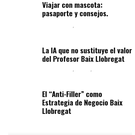
Viajar con mascota:
pasaporte y consejos.
Baix Llobregat
Inteligencia Artificial y Humanismo
julio 11, 2026
La IA que no sustituye el valor
del Profesor Baix Llobregat
Baix Llobregat
Belleza
Podcast Estar Bien
julio 11, 2026
El “Anti-Filler” como
Estrategia de Negocio Baix
Llobregat