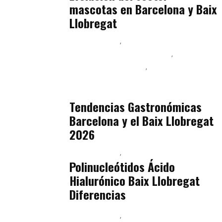
mascotas en Barcelona y Baix
Llobregat
Baix Llobregat
Ingeniería de Menú y Precios
Podcast Alimentación
Sostenibilidad Real y Upcycling
julio 16, 2026
Tendencias Gastronómicas
Barcelona y el Baix Llobregat
2026
Baix Llobregat
Belleza
julio 14, 2026
Polinucleótidos Ácido
Hialurónico Baix Llobregat
Diferencias
Baix Llobregat
Petparents
julio 13, 2026