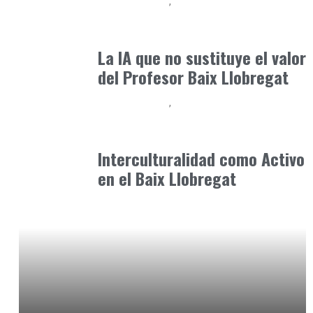
Baix Llobregat
Inteligencia Artificial y Humanismo
julio 11, 2026
La IA que no sustituye el valor
del Profesor Baix Llobregat
Baix Llobregat
Convivencia, Diversidad y Entorno Local
junio 9, 2026
Interculturalidad como Activo
en el Baix Llobregat
Alimentaria2026
febrero 12, 2026