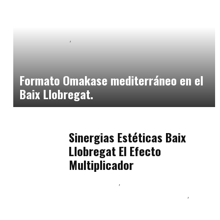
Baix Llobregat
Neurogastronomía y Experiencia en Sala
julio 20, 2026
Formato Omakase mediterráneo en el
Baix Llobregat.
Baix Llobregat
julio 17, 2026
Sinergias Estéticas Baix
Llobregat El Efecto
Multiplicador
Baix Llobregat
Inteligencia Artificial y Humanismo
Orientación Vocacional y Nueva Economía