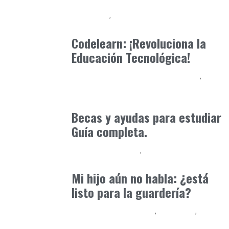
Formación
Formación Profesional - FP
marzo 20, 2025
Codelearn: ¡Revoluciona la
Educación Tecnológica!
Educación Secundaria y Bachillerato
Formación
abril 16, 2025
Becas y ayudas para estudiar
Guía completa.
Educación Primaria
Formación
abril 8, 2025
Mi hijo aún no habla: ¿está
listo para la guardería?
Educación Universitaria
Formación
Formación Profesional - FP