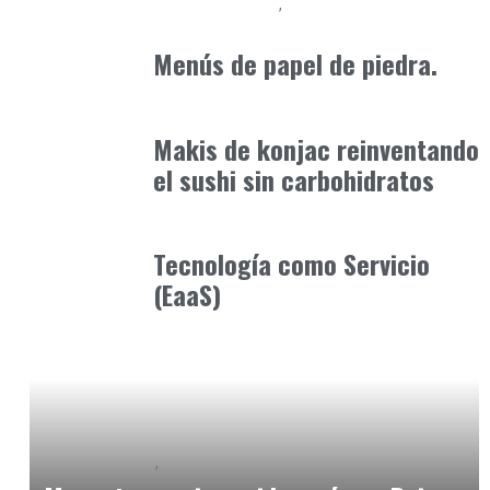
Alimentaria2026
Podcast Alimentación
febrero 19, 2026
Menús de papel de piedra.
Alimentaria2026
enero 14, 2026
Makis de konjac reinventando
el sushi sin carbohidratos
Alimentaria2026
febrero 20, 2026
Tecnología como Servicio
(EaaS)
Baix Llobregat
Petparents
junio 7, 2026