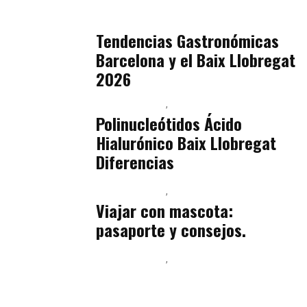
Sostenibilidad Real y Upcycling
julio 16, 2026
Tendencias Gastronómicas
Barcelona y el Baix Llobregat
2026
Baix Llobregat
Belleza
julio 14, 2026
Polinucleótidos Ácido
Hialurónico Baix Llobregat
Diferencias
Baix Llobregat
Petparents
julio 13, 2026
Viajar con mascota:
pasaporte y consejos.
Baix Llobregat
Inteligencia Artificial y Humanismo
julio 11, 2026