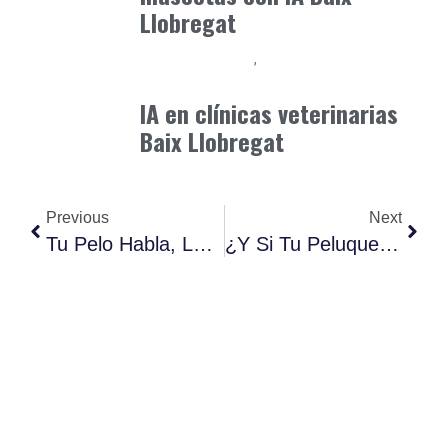
Llobregat
Clínica y Ciencia
Observatorio Veterinario
mayo 31, 2026
IA en clínicas veterinarias
Baix Llobregat
Previous
Next
Tu Pelo Habla, La Tecnología Lo Escucha
¿Y Si Tu Peluquería Supiera Exactamente Lo Que Tu Pelo Necesita Hoy?