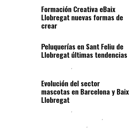
julio 17, 2026
Formación Creativa eBaix
Llobregat nuevas formas de
crear
Baix Llobregat
julio 16, 2026
Peluquerías en Sant Feliu de
Llobregat últimas tendencias
Baix Llobregat
Gestión y Negocio
julio 16, 2026
Evolución del sector
mascotas en Barcelona y Baix
Llobregat
Baix Llobregat
Ingeniería de Menú y Precios
Podcast Alimentación