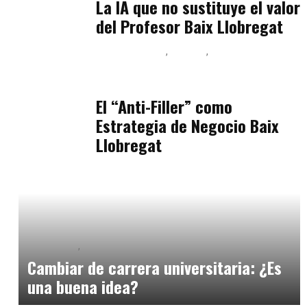
La IA que no sustituye el valor
del Profesor Baix Llobregat
Baix Llobregat
Belleza
Podcast Estar Bien
julio 11, 2026
El “Anti-Filler” como
Estrategia de Negocio Baix
Llobregat
Formación
Orientación Academica
mayo 25, 2025
Cambiar de carrera universitaria: ¿Es
una buena idea?