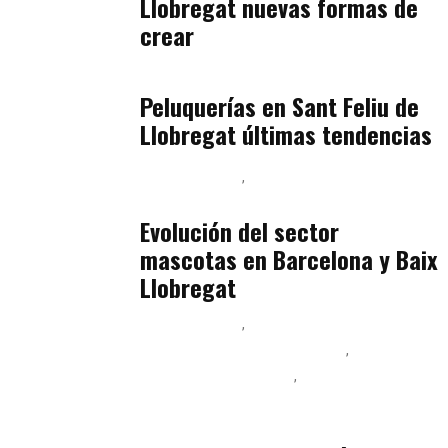
Llobregat nuevas formas de
crear
Baix Llobregat
julio 16, 2026
Peluquerías en Sant Feliu de
Llobregat últimas tendencias
Baix Llobregat
Gestión y Negocio
julio 16, 2026
Evolución del sector
mascotas en Barcelona y Baix
Llobregat
Baix Llobregat
Ingeniería de Menú y Precios
Podcast Alimentación
Sostenibilidad Real y Upcycling
julio 16, 2026