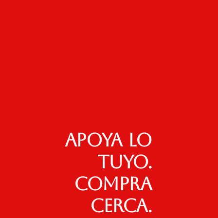
Apoya lo
tuyo.
Compra
cerca.