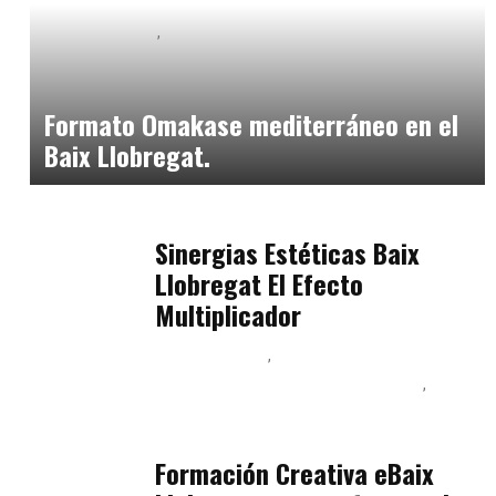
Baix Llobregat
Neurogastronomía y Experiencia en Sala
julio 20, 2026
Formato Omakase mediterráneo en el
Baix Llobregat.
Baix Llobregat
julio 17, 2026
Sinergias Estéticas Baix
Llobregat El Efecto
Multiplicador
Baix Llobregat
Inteligencia Artificial y Humanismo
Orientación Vocacional y Nueva Economía
julio 17, 2026
Formación Creativa eBaix