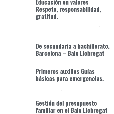
Educación en valores
Respeto, responsabilidad,
gratitud.
Educación Secundaria y Bachillerato
Formación
marzo 3, 2025
De secundaria a bachillerato.
Barcelona – Baix Llobregat
Consejos Padres
enero 30, 2026
Primeros auxilios Guías
básicas para emergencias.
Baix Llobregat
Consejos Padres
mayo 1, 2026
Gestión del presupuesto
familiar en el Baix Llobregat