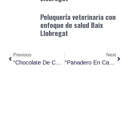
Baix Llobregat
Petparents
junio 5, 2026
Peluquería veterinaria con
enfoque de salud Baix
Llobregat
Previous
Next
“Chocolate De Cacao Silvestre Que Activa Genes De Longevidad: El Place
“Panadero En Casa: Imprime Tus Galletas 3D Con Texturas Imposibles Y C