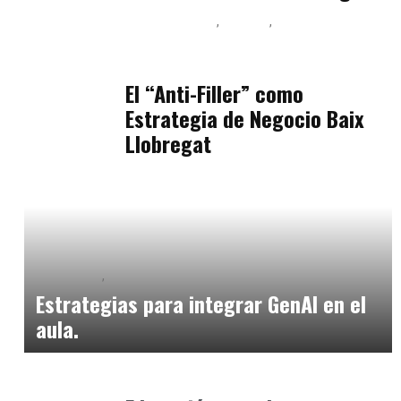
Baix Llobregat
Belleza
Podcast Estar Bien
julio 11, 2026
El “Anti-Filler” como
Estrategia de Negocio Baix
Llobregat
Formación
Orientación Academica
marzo 31, 2025
Estrategias para integrar GenAI en el
aula.
Formación
abril 3, 2026