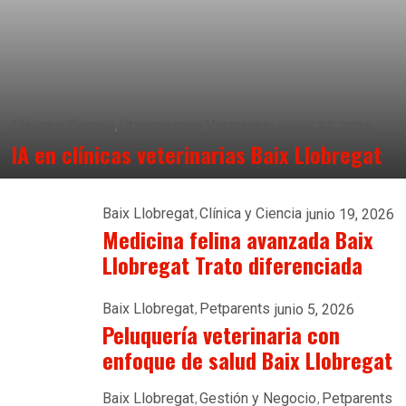
Clínica y Ciencia
Observatorio Veterinario
mayo 31, 2026
IA en clínicas veterinarias Baix Llobregat
Baix Llobregat
Clínica y Ciencia
junio 19, 2026
Medicina felina avanzada Baix
Llobregat Trato diferenciada
Baix Llobregat
Petparents
junio 5, 2026
Peluquería veterinaria con
enfoque de salud Baix Llobregat
Baix Llobregat
Gestión y Negocio
Petparents