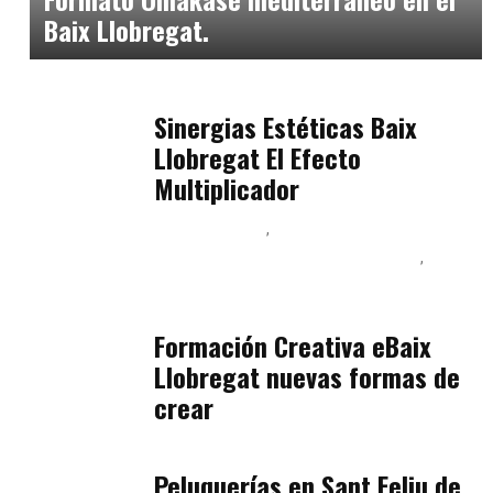
Baix Llobregat.
Baix Llobregat
julio 17, 2026
Sinergias Estéticas Baix
Llobregat El Efecto
Multiplicador
Baix Llobregat
Inteligencia Artificial y Humanismo
Orientación Vocacional y Nueva Economía
julio 17, 2026
Formación Creativa eBaix
Llobregat nuevas formas de
crear
Baix Llobregat
julio 16, 2026
Peluquerías en Sant Feliu de