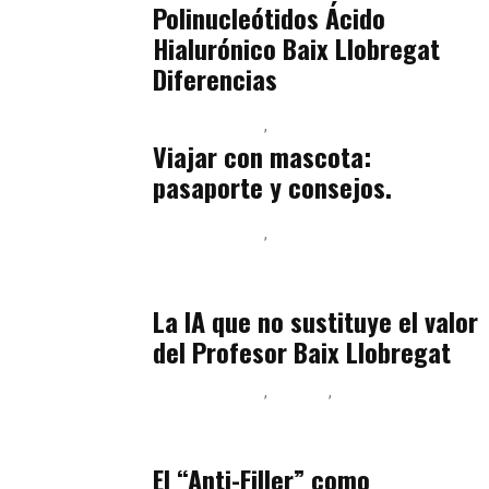
Polinucleótidos Ácido
Hialurónico Baix Llobregat
Diferencias
Baix Llobregat
Petparents
julio 13, 2026
Viajar con mascota:
pasaporte y consejos.
Baix Llobregat
Inteligencia Artificial y Humanismo
julio 11, 2026
La IA que no sustituye el valor
del Profesor Baix Llobregat
Baix Llobregat
Belleza
Podcast Estar Bien
julio 11, 2026
El “Anti-Filler” como