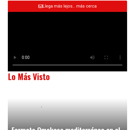
Llega más lejos… más cerca
Lo Más Visto
Baix Llobregat
Neurogastronomía y Experiencia en Sala
julio 20, 2026
Formato Omakase mediterráneo en el