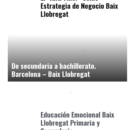
Estrategia de Negocio Baix
Llobregat
Educación Secundaria y Bachillerato
Formación
marzo 3, 2025
De secundaria a bachillerato.
Barcelona – Baix Llobregat
Baix Llobregat
Neurodiversidad y Bienestar Emocional
julio 1, 2026
Educación Emocional Baix
Llobregat Primaria y