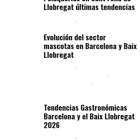
Llobregat últimas tendencias
Baix Llobregat
Gestión y Negocio
julio 16, 2026
Evolución del sector
mascotas en Barcelona y Baix
Llobregat
Baix Llobregat
Ingeniería de Menú y Precios
Podcast Alimentación
Sostenibilidad Real y Upcycling
julio 16, 2026
Tendencias Gastronómicas
Barcelona y el Baix Llobregat
2026
Baix Llobregat
Belleza
julio 14, 2026