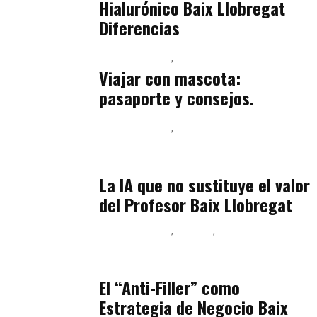
Hialurónico Baix Llobregat
Diferencias
Baix Llobregat
Petparents
julio 13, 2026
Viajar con mascota:
pasaporte y consejos.
Baix Llobregat
Inteligencia Artificial y Humanismo
julio 11, 2026
La IA que no sustituye el valor
del Profesor Baix Llobregat
Baix Llobregat
Belleza
Podcast Estar Bien
julio 11, 2026
El “Anti-Filler” como
Estrategia de Negocio Baix