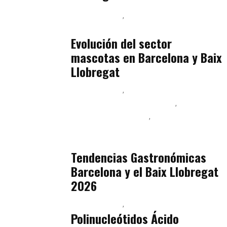
Baix Llobregat
Gestión y Negocio
julio 16, 2026
Evolución del sector
mascotas en Barcelona y Baix
Llobregat
Baix Llobregat
Ingeniería de Menú y Precios
Podcast Alimentación
Sostenibilidad Real y Upcycling
julio 16, 2026
Tendencias Gastronómicas
Barcelona y el Baix Llobregat
2026
Baix Llobregat
Belleza
julio 14, 2026
Polinucleótidos Ácido