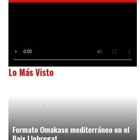
Lo Más Visto
Baix Llobregat
Neurogastronomía y Experiencia en Sala
julio 20, 2026
Formato Omakase mediterráneo en el
Baix Llobregat.