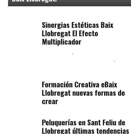
Baix Llobregat
julio 17, 2026
Sinergias Estéticas Baix
Llobregat El Efecto
Multiplicador
Baix Llobregat
Inteligencia Artificial y Humanismo
Orientación Vocacional y Nueva Economía
julio 17, 2026
Formación Creativa eBaix
Llobregat nuevas formas de
crear
Baix Llobregat
julio 16, 2026
Peluquerías en Sant Feliu de
Llobregat últimas tendencias