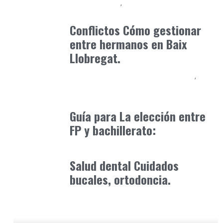
Baix Llobregat
Consejos Padres
mayo 4, 2026
Conflictos Cómo gestionar
entre hermanos en Baix
Llobregat.
Educación Secundaria y Bachillerato
Formación
abril 27, 2025
Guía para La elección entre
FP y bachillerato:
Consejos Padres
enero 30, 2026
Salud dental Cuidados
bucales, ortodoncia.