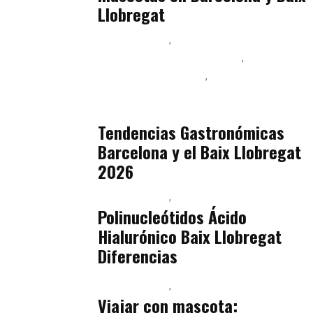
Llobregat
Baix Llobregat
Ingeniería de Menú y Precios
Podcast Alimentación
Sostenibilidad Real y Upcycling
julio 16, 2026
Tendencias Gastronómicas
Barcelona y el Baix Llobregat
2026
Baix Llobregat
Belleza
julio 14, 2026
Polinucleótidos Ácido
Hialurónico Baix Llobregat
Diferencias
Baix Llobregat
Petparents
julio 13, 2026
Viajar con mascota: