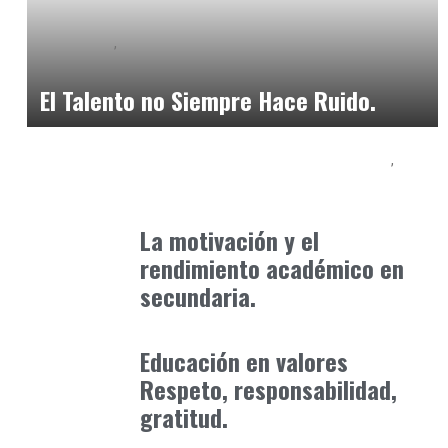
Formación
Neurodiversidad y Bienestar Emocional
enero 17, 2026
El Talento no Siempre Hace Ruido.
Educación Secundaria y Bachillerato
Formación
abril 8, 2025
La motivación y el
rendimiento académico en
secundaria.
Formación
abril 3, 2026
Educación en valores
Respeto, responsabilidad,
gratitud.