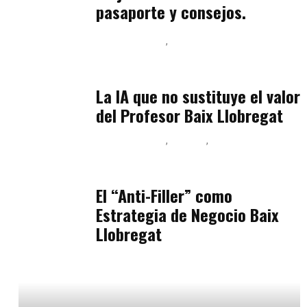
pasaporte y consejos.
Baix Llobregat
Inteligencia Artificial y Humanismo
julio 11, 2026
La IA que no sustituye el valor
del Profesor Baix Llobregat
Baix Llobregat
Belleza
Podcast Estar Bien
julio 11, 2026
El “Anti-Filler” como
Estrategia de Negocio Baix
Llobregat