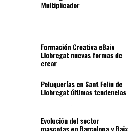
Multiplicador
Baix Llobregat
Inteligencia Artificial y Humanismo
Orientación Vocacional y Nueva Economía
julio 17, 2026
Formación Creativa eBaix
Llobregat nuevas formas de
crear
Baix Llobregat
julio 16, 2026
Peluquerías en Sant Feliu de
Llobregat últimas tendencias
Baix Llobregat
Gestión y Negocio
julio 16, 2026
Evolución del sector
mascotas en Barcelona y Baix