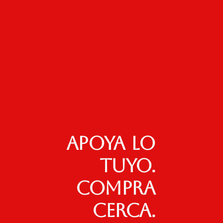
Apoya lo
tuyo.
Compra
cerca.