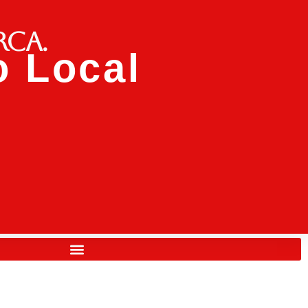
rca.
 Local