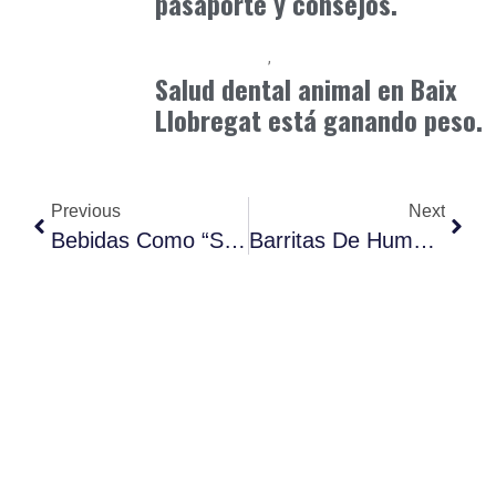
pasaporte y consejos.
Baix Llobregat
Petparents
junio 9, 2026
Salud dental animal en Baix
Llobregat está ganando peso.
Previous
Next
Bebidas Como “snacks Líquidos”.
Barritas De Hummus Alto En Proteína.