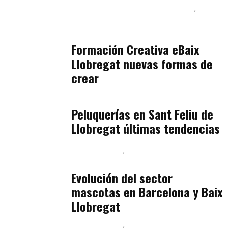
Inteligencia Artificial y Humanismo
Orientación Vocacional y Nueva Economía
julio 17, 2026
Formación Creativa eBaix
Llobregat nuevas formas de
crear
Baix Llobregat
julio 16, 2026
Peluquerías en Sant Feliu de
Llobregat últimas tendencias
Baix Llobregat
Gestión y Negocio
julio 16, 2026
Evolución del sector
mascotas en Barcelona y Baix
Llobregat
Baix Llobregat