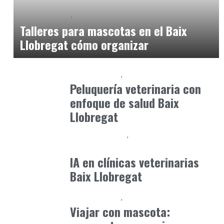
Baix Llobregat
Gestión y Negocio
julio 21, 2026
Talleres para mascotas en el Baix
Llobregat cómo organizar
Baix Llobregat
Petparents
junio 5, 2026
Peluquería veterinaria con
enfoque de salud Baix
Llobregat
Clínica y Ciencia
Observatorio Veterinario
mayo 31, 2026
IA en clínicas veterinarias
Baix Llobregat
Baix Llobregat
Petparents
julio 13, 2026
Viajar con mascota: