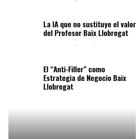
Inteligencia Artificial y Humanismo
julio 11, 2026
La IA que no sustituye el valor
del Profesor Baix Llobregat
Baix Llobregat
Belleza
Podcast Estar Bien
julio 11, 2026
El “Anti-Filler” como
Estrategia de Negocio Baix
Llobregat
Baix Llobregat
Formación
noviembre 18, 2024