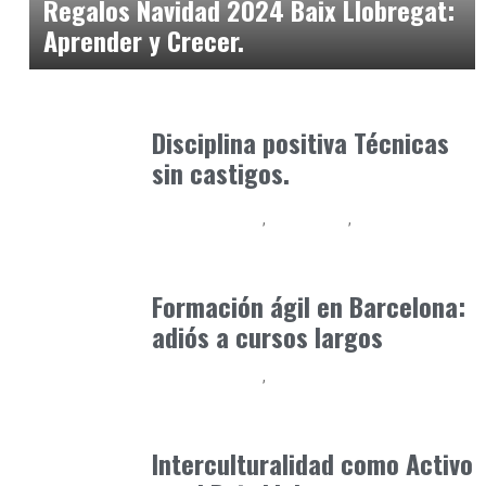
Regalos Navidad 2024 Baix Llobregat:
Aprender y Crecer.
Formación
octubre 31, 2025
Disciplina positiva Técnicas
sin castigos.
Baix Llobregat
Formación
Inteligencia Artificial y Humanismo
mayo 4, 2026
Formación ágil en Barcelona:
adiós a cursos largos
Baix Llobregat
Convivencia, Diversidad y Entorno Local
junio 9, 2026
Interculturalidad como Activo