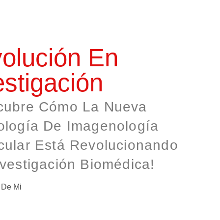
olución En
estigación
cubre Cómo La Nueva
ología De Imagenología
cular Está Revolucionando
nvestigación Biomédica!
 De Mi