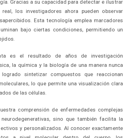
ía. Gracias a su capacidad para detectar e ilustrar
real, los investigadores ahora pueden observar
apercibidos. Esta tecnología emplea marcadores
luminan bajo ciertas condiciones, permitiendo un
ejidos.
nta es el resultado de años de investigación
ísica, la química y la biología de una manera nunca
n logrado sintetizar compuestos que reaccionan
oleculares, lo que permite una visualización clara
ados de las células.
 nuestra comprensión de enfermedades complejas
eurodegenerativas, sino que también facilita la
ctivos y personalizados. Al conocer exactamente
os a nivel molecular dentro del cuerpo, los