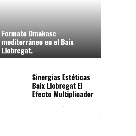
Baix Llobregat
Neurogastronomía y Experiencia en Sala
julio 20, 2026
Formato Omakase
mediterráneo en el Baix
Llobregat.
Baix Llobregat
julio 17, 2026
Sinergias Estéticas
Baix Llobregat El
Efecto Multiplicador
Baix Llobregat
Inteligencia Artificial y
Humanismo
Orientación Vocacional y Nueva