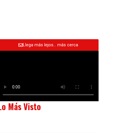
Llega más lejos… más cerca
Lo Más Visto