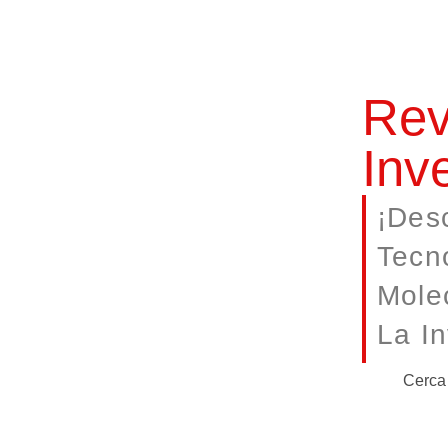
Rev
Inv
¡Des
Tecn
Mole
La I
Cerca