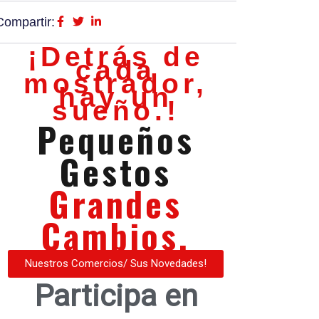
Compartir:
¡Detrás de
cada
mostrador,
hay un
sueño.!
Pequeños
Gestos
Grandes
Cambios.
Nuestros Comercios/ Sus Novedades!
Participa en