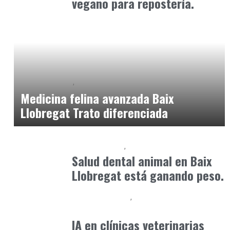
vegano para repostería.
Baix Llobregat
Clínica y Ciencia
junio 19, 2026
Medicina felina avanzada Baix
Llobregat Trato diferenciada
Baix Llobregat
Petparents
junio 9, 2026
Salud dental animal en Baix
Llobregat está ganando peso.
Clínica y Ciencia
Observatorio Veterinario
mayo 31, 2026
IA en clínicas veterinarias