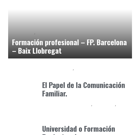
Formación
Formación Profesional - FP
marzo 3, 2025
Formación profesional – FP. Barcelona
– Baix Llobregat
Baix Llobregat
Formación
octubre 10, 2024
El Papel de la Comunicación
Familiar.
Educación Universitaria
Formación
Formación Profesional - FP
marzo 14, 2026
Universidad o Formación