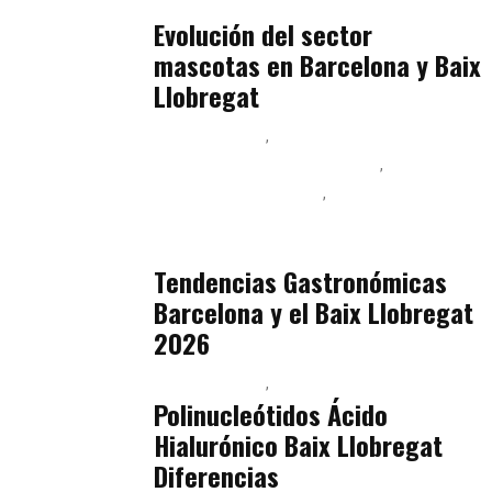
julio 16, 2026
Evolución del sector
mascotas en Barcelona y Baix
Llobregat
Baix Llobregat
Ingeniería de Menú y Precios
Podcast Alimentación
Sostenibilidad Real y Upcycling
julio 16, 2026
Tendencias Gastronómicas
Barcelona y el Baix Llobregat
2026
Baix Llobregat
Belleza
julio 14, 2026
Polinucleótidos Ácido
Hialurónico Baix Llobregat
Diferencias