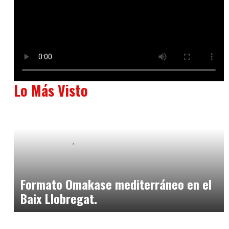
Lo Más Visto
Baix Llobregat
Neurogastronomía y Experiencia en Sala
julio 20, 2026
Formato Omakase mediterráneo en el
Baix Llobregat.
Baix Llobregat