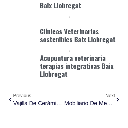
Baix Llobregat
Baix Llobregat
Gestión y Negocio
junio 25, 2026
Clínicas Veterinarias
sostenibles Baix Llobregat
Baix Llobregat
Petparents
junio 16, 2026
Acupuntura veterinaria
terapias integrativas Baix
Llobregat
Previous
Next
Vajilla De Cerámica Emocional: Así Funcionan Las Tazas Inteligentes Que Cambian De Color Según La Temperatura Perfecta
Mobiliario De Memoria Lenta: Madera Ergonómica Que Modifica Su Forma Para Adaptarse A Tu Cuerpo