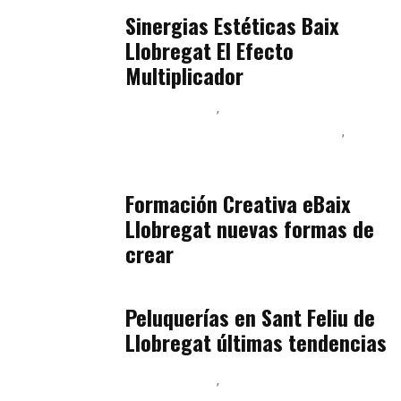
julio 17, 2026
Sinergias Estéticas Baix
Llobregat El Efecto
Multiplicador
Baix Llobregat
Inteligencia Artificial y Humanismo
Orientación Vocacional y Nueva Economía
julio 17, 2026
Formación Creativa eBaix
Llobregat nuevas formas de
crear
Baix Llobregat
julio 16, 2026
Peluquerías en Sant Feliu de
Llobregat últimas tendencias
Baix Llobregat
Gestión y Negocio