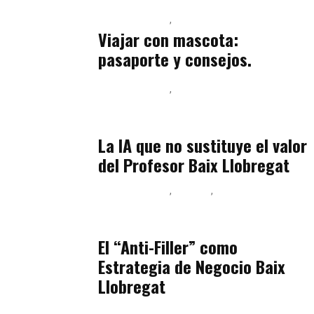
Baix Llobregat
Petparents
julio 13, 2026
Viajar con mascota:
pasaporte y consejos.
Baix Llobregat
Inteligencia Artificial y Humanismo
julio 11, 2026
La IA que no sustituye el valor
del Profesor Baix Llobregat
Baix Llobregat
Belleza
Podcast Estar Bien
julio 11, 2026
El “Anti-Filler” como
Estrategia de Negocio Baix
Llobregat