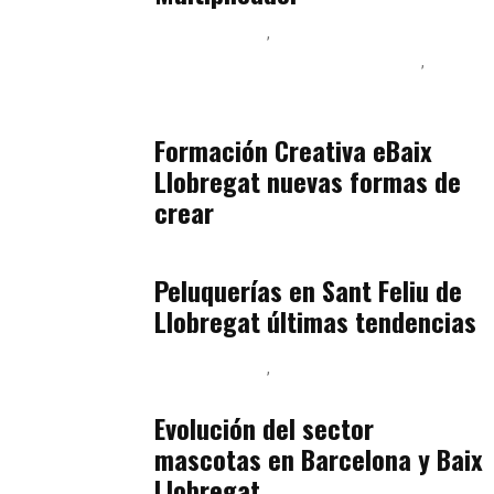
Baix Llobregat
Inteligencia Artificial y Humanismo
Orientación Vocacional y Nueva Economía
julio 17, 2026
Formación Creativa eBaix
Llobregat nuevas formas de
crear
Baix Llobregat
julio 16, 2026
Peluquerías en Sant Feliu de
Llobregat últimas tendencias
Baix Llobregat
Gestión y Negocio
julio 16, 2026
Evolución del sector
mascotas en Barcelona y Baix
Llobregat