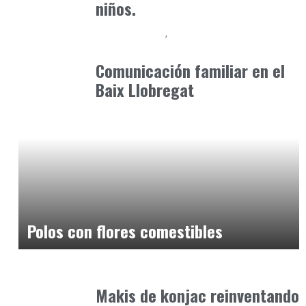
niños.
Baix Llobregat
Consejos Padres
abril 29, 2026
Comunicación familiar en el
Baix Llobregat
Alimentaria2026
febrero 4, 2026
Polos con flores comestibles
Alimentaria2026
enero 14, 2026
Makis de konjac reinventando