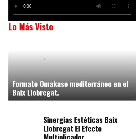
Lo Más Visto
Baix Llobregat
Neurogastronomía y Experiencia en Sala
julio 20, 2026
Formato Omakase mediterráneo en el
Baix Llobregat.
Baix Llobregat
julio 17, 2026
Sinergias Estéticas Baix
Llobregat El Efecto
Multiplicador