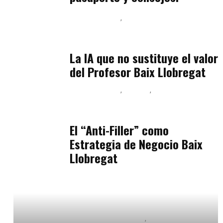
Baix Llobregat
Inteligencia Artificial y Humanismo
julio 11, 2026
La IA que no sustituye el valor
del Profesor Baix Llobregat
Baix Llobregat
Belleza
Podcast Estar Bien
julio 11, 2026
El “Anti-Filler” como
Estrategia de Negocio Baix
Llobregat
Educación Secundaria y Bachillerato
Formación