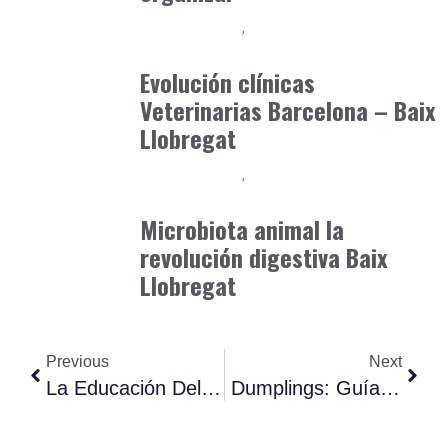
Baix Llobregat
Gestión y Negocio
julio 3, 2026
Evolución clínicas
Veterinarias Barcelona – Baix
Llobregat
Baix Llobregat
Clínica y Ciencia
junio 12, 2026
Microbiota animal la
revolución digestiva Baix
Llobregat
Previous
Next
La Educación Del Futuro, Hoy.
Dumplings: Guía Definitiva La Tendencia Gastro Del Momento