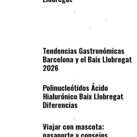
Baix Llobregat
Ingeniería de Menú y Precios
Podcast Alimentación
Sostenibilidad Real y Upcycling
julio 16, 2026
Tendencias Gastronómicas
Barcelona y el Baix Llobregat
2026
Baix Llobregat
Belleza
julio 14, 2026
Polinucleótidos Ácido
Hialurónico Baix Llobregat
Diferencias
Baix Llobregat
Petparents
julio 13, 2026
Viajar con mascota:
pasaporte y consejos.