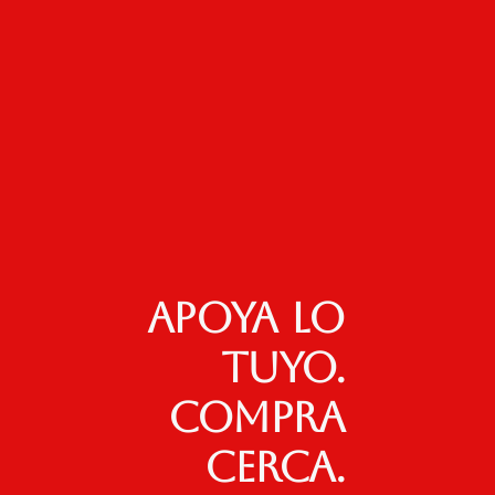
Apoya lo
tuyo.
Compra
cerca.