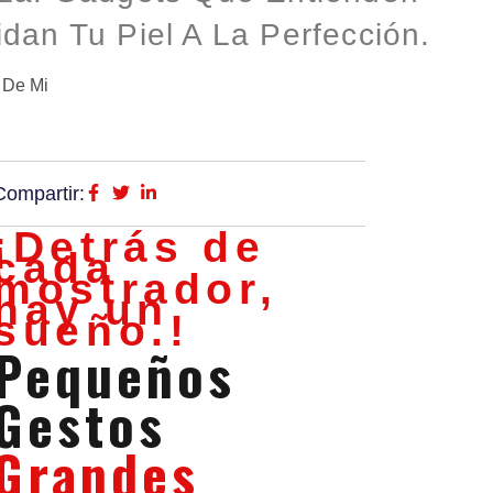
dan Tu Piel A La Perfección.
 De Mi
Compartir:
¡Detrás de
cada
mostrador,
hay un
sueño.!
Pequeños
Gestos
Grandes