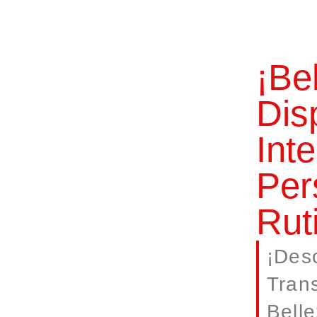
¡Be
Dis
Inte
Per
Ruti
¡Des
Tran
Bell