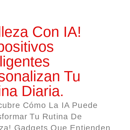
lleza Con IA!
positivos
ligentes
sonalizan Tu
na Diaria. ​
cubre Cómo La IA Puede
sformar Tu Rutina De
eza! Gadgets Que Entienden