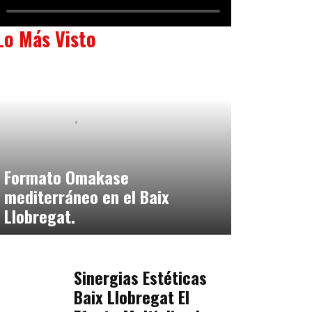
Lo Más Visto
Baix Llobregat
Neurogastronomía y Experiencia en Sala
julio 20, 2026
Formato Omakase
mediterráneo en el Baix
Llobregat.
Baix Llobregat
julio 17, 2026
Sinergias Estéticas
Baix Llobregat El