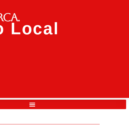
rca.
 Local