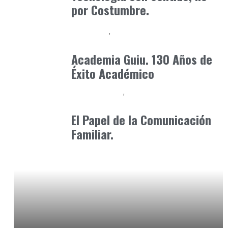
por Costumbre.
Formación
Orientación Academica
marzo 14, 2025
Academia Guiu. 130 Años de
Éxito Académico
Baix Llobregat
Formación
octubre 10, 2024
El Papel de la Comunicación
Familiar.
Alimentaria2026
febrero 21, 2026