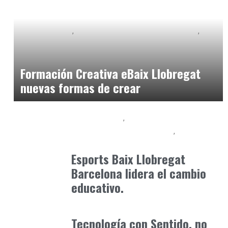
Baix Llobregat
Inteligencia Artificial y Humanismo
Orientación Vocacional y Nueva Economía
julio 17, 2026
Formación Creativa eBaix Llobregat
nuevas formas de crear
Baix Llobregat
Competencias para el Futuro
Formación
mayo 9, 2026
Esports Baix Llobregat
Barcelona lidera el cambio
educativo.
Formación
enero 17, 2026
Tecnología con Sentido, no