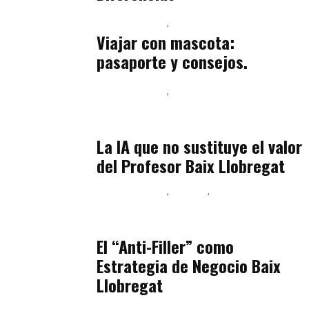
Baix Llobregat
Petparents
julio 13, 2026
Viajar con mascota:
pasaporte y consejos.
Baix Llobregat
Inteligencia Artificial y Humanismo
julio 11, 2026
La IA que no sustituye el valor
del Profesor Baix Llobregat
Baix Llobregat
Belleza
Podcast Estar Bien
julio 11, 2026
El “Anti-Filler” como
Estrategia de Negocio Baix
Llobregat