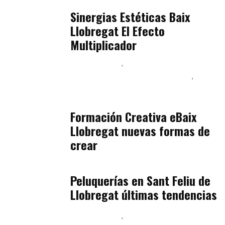
Baix Llobregat
julio 17, 2026
Sinergias Estéticas Baix
Llobregat El Efecto
Multiplicador
Baix Llobregat
Inteligencia Artificial y Humanismo
Orientación Vocacional y Nueva Economía
julio 17, 2026
Formación Creativa eBaix
Llobregat nuevas formas de
crear
Baix Llobregat
julio 16, 2026
Peluquerías en Sant Feliu de
Llobregat últimas tendencias
Baix Llobregat
Gestión y Negocio