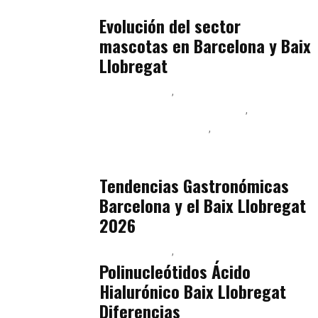
julio 16, 2026
Evolución del sector
mascotas en Barcelona y Baix
Llobregat
Baix Llobregat
Ingeniería de Menú y Precios
Podcast Alimentación
Sostenibilidad Real y Upcycling
julio 16, 2026
Tendencias Gastronómicas
Barcelona y el Baix Llobregat
2026
Baix Llobregat
Belleza
julio 14, 2026
Polinucleótidos Ácido
Hialurónico Baix Llobregat
Diferencias