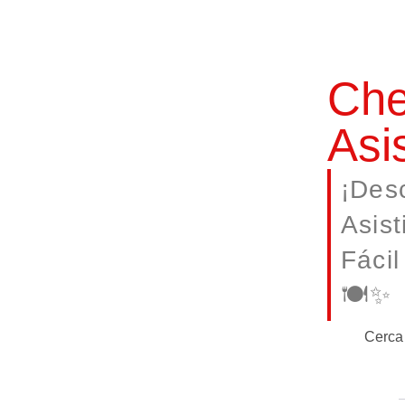
Che
Asi
¡Des
Asist
Fácil
🍽️✨
Cerca