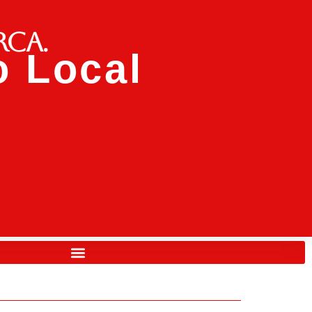
rca.
 Local