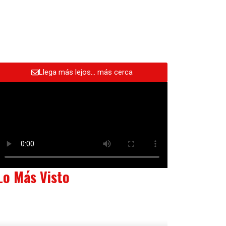
Llega más lejos… más cerca
Lo Más Visto