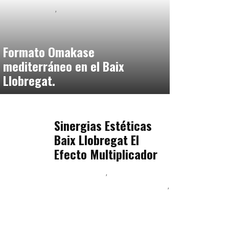
Baix Llobregat
Neurogastronomía y Experiencia en Sala
julio 20, 2026
Formato Omakase
mediterráneo en el Baix
Llobregat.
Baix Llobregat
julio 17, 2026
Sinergias Estéticas
Baix Llobregat El
Efecto Multiplicador
Baix Llobregat
Inteligencia Artificial y
Humanismo
Orientación Vocacional y Nueva
Economía