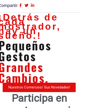
Compartir:
¡Detrás de
cada
mostrador,
hay un
sueño.!
Pequeños
Gestos
Grandes
Cambios.
Nuestros Comercios/ Sus Novedades!
Participa en