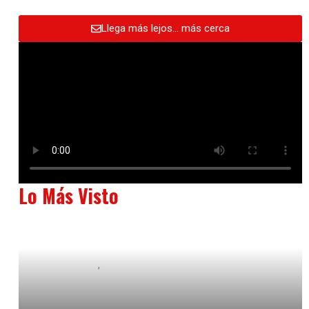
Llega más lejos… más cerca
Lo Más Visto
Baix Llobregat
Neurogastronomía y Experiencia en Sala
julio 20, 2026