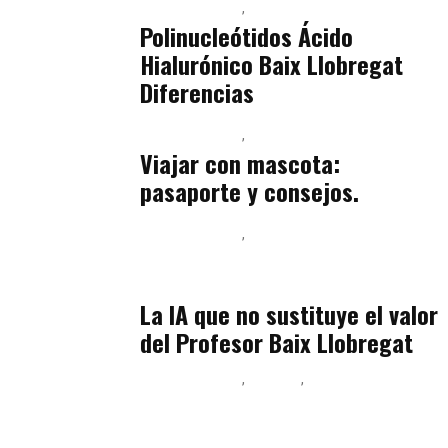
Baix Llobregat
Belleza
julio 14, 2026
Polinucleótidos Ácido
Hialurónico Baix Llobregat
Diferencias
Baix Llobregat
Petparents
julio 13, 2026
Viajar con mascota:
pasaporte y consejos.
Baix Llobregat
Inteligencia Artificial y Humanismo
julio 11, 2026
La IA que no sustituye el valor
del Profesor Baix Llobregat
Baix Llobregat
Belleza
Podcast Estar Bien
julio 11, 2026