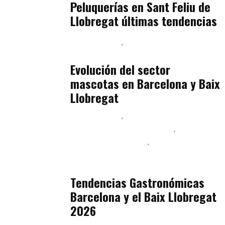
Peluquerías en Sant Feliu de
Llobregat últimas tendencias
Baix Llobregat
Gestión y Negocio
julio 16, 2026
Evolución del sector
mascotas en Barcelona y Baix
Llobregat
Baix Llobregat
Ingeniería de Menú y Precios
Podcast Alimentación
Sostenibilidad Real y Upcycling
julio 16, 2026
Tendencias Gastronómicas
Barcelona y el Baix Llobregat
2026