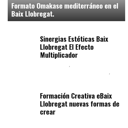
Formato Omakase mediterráneo en el
Baix Llobregat.
Baix Llobregat
julio 17, 2026
Sinergias Estéticas Baix
Llobregat El Efecto
Multiplicador
Baix Llobregat
Inteligencia Artificial y Humanismo
Orientación Vocacional y Nueva Economía
julio 17, 2026
Formación Creativa eBaix
Llobregat nuevas formas de
crear
Baix Llobregat
julio 16, 2026