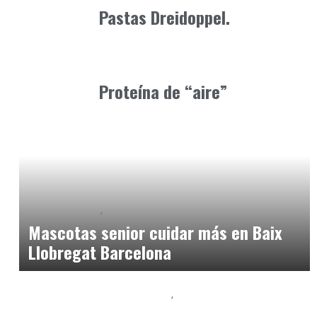
Pastas Dreidoppel.
Alimentaria2026
febrero 20, 2026
Proteína de “aire”
Baix Llobregat
Petparents
junio 7, 2026
Mascotas senior cuidar más en Baix
Llobregat Barcelona
Baix Llobregat
Clínica y Ciencia
junio 12, 2026