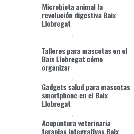
Microbiota animal la
revolución digestiva Baix
Llobregat
Baix Llobregat
Gestión y Negocio
julio 21, 2026
Talleres para mascotas en el
Baix Llobregat cómo
organizar
Baix Llobregat
Petparents
julio 4, 2026
Gadgets salud para mascotas
smartphone en el Baix
Llobregat
Baix Llobregat
Petparents
junio 16, 2026
Acupuntura veterinaria
terapias integrativas Baix