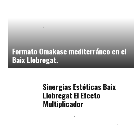
Baix Llobregat
Neurogastronomía y Experiencia en Sala
julio 20, 2026
Formato Omakase mediterráneo en el
Baix Llobregat.
Baix Llobregat
julio 17, 2026
Sinergias Estéticas Baix
Llobregat El Efecto
Multiplicador
Baix Llobregat
Inteligencia Artificial y Humanismo
Orientación Vocacional y Nueva Economía