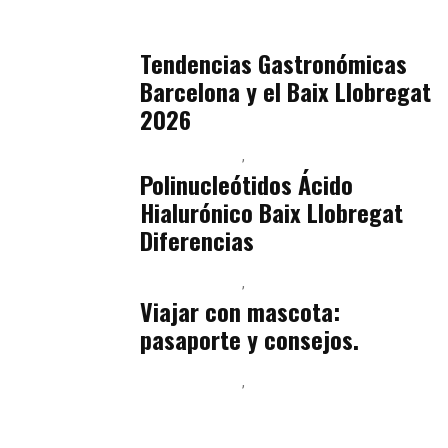
Sostenibilidad Real y Upcycling
julio 16, 2026
Tendencias Gastronómicas
Barcelona y el Baix Llobregat
2026
Baix Llobregat
Belleza
julio 14, 2026
Polinucleótidos Ácido
Hialurónico Baix Llobregat
Diferencias
Baix Llobregat
Petparents
julio 13, 2026
Viajar con mascota:
pasaporte y consejos.
Baix Llobregat
Inteligencia Artificial y Humanismo
julio 11, 2026