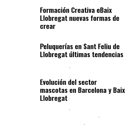
julio 17, 2026
Formación Creativa eBaix
Llobregat nuevas formas de
crear
Baix Llobregat
julio 16, 2026
Peluquerías en Sant Feliu de
Llobregat últimas tendencias
Baix Llobregat
Gestión y Negocio
julio 16, 2026
Evolución del sector
mascotas en Barcelona y Baix
Llobregat
Baix Llobregat
Ingeniería de Menú y Precios
Podcast Alimentación