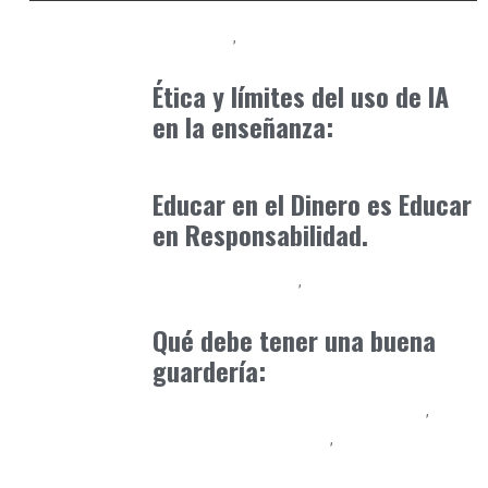
Formación
Orientación Academica
abril 18, 2025
Ética y límites del uso de IA
en la enseñanza:
Formación
enero 17, 2026
Educar en el Dinero es Educar
en Responsabilidad.
Educación Primaria
Formación
mayo 30, 2025
Qué debe tener una buena
guardería:
Educación Secundaria y Bachillerato
Educación Universitaria
Formación
marzo 3, 2025