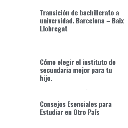
marzo 3, 2025
Transición de bachillerato a
universidad. Barcelona – Baix
Llobregat
Educación Secundaria y Bachillerato
Formación
marzo 12, 2026
Cómo elegir el instituto de
secundaria mejor para tu
hijo.
Educación Universitaria
Formación
marzo 5, 2025
Consejos Esenciales para
Estudiar en Otro País