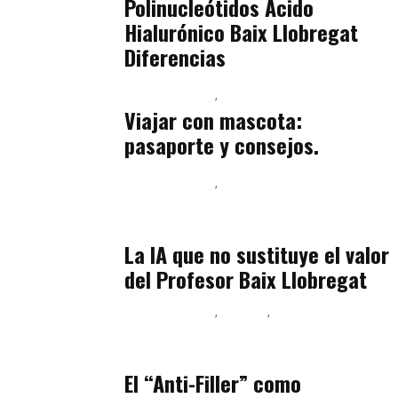
Polinucleótidos Ácido
Hialurónico Baix Llobregat
Diferencias
Baix Llobregat
Petparents
julio 13, 2026
Viajar con mascota:
pasaporte y consejos.
Baix Llobregat
Inteligencia Artificial y Humanismo
julio 11, 2026
La IA que no sustituye el valor
del Profesor Baix Llobregat
Baix Llobregat
Belleza
Podcast Estar Bien
julio 11, 2026
El “Anti-Filler” como