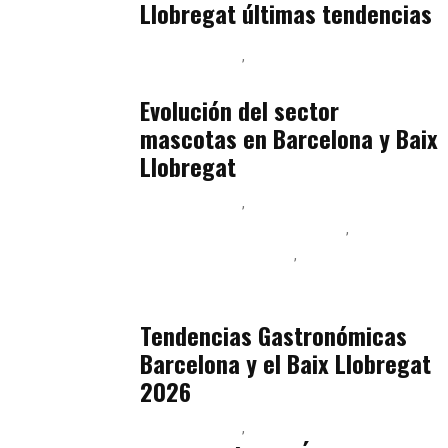
Llobregat últimas tendencias
Baix Llobregat
Gestión y Negocio
julio 16, 2026
Evolución del sector
mascotas en Barcelona y Baix
Llobregat
Baix Llobregat
Ingeniería de Menú y Precios
Podcast Alimentación
Sostenibilidad Real y Upcycling
julio 16, 2026
Tendencias Gastronómicas
Barcelona y el Baix Llobregat
2026
Baix Llobregat
Belleza
julio 14, 2026