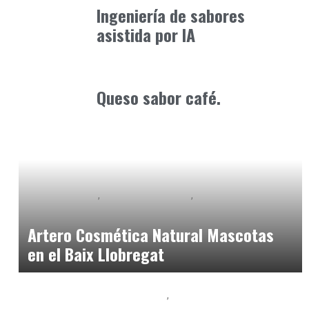
Ingeniería de sabores
asistida por IA
Alimentaria2026
febrero 5, 2026
Queso sabor café.
Baix Llobregat
Gestión y Negocio
Petparents
julio 10, 2026
Artero Cosmética Natural Mascotas
en el Baix Llobregat
Baix Llobregat
Gestión y Negocio