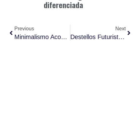
diferenciada
Previous
Next
Minimalismo Acogedor ‘Japandi’ Navidad 2025.
Destellos Futuristas: Moda Metálica Para Brillar Hoy