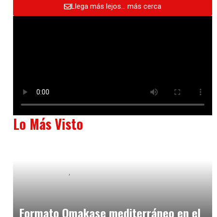
Llega más lejos… más cerca
Lo Más Visto
Baix Llobregat
Neurogastronomía y Experiencia en Sala
julio 20, 2026
Formato Omakase mediterráneo en el