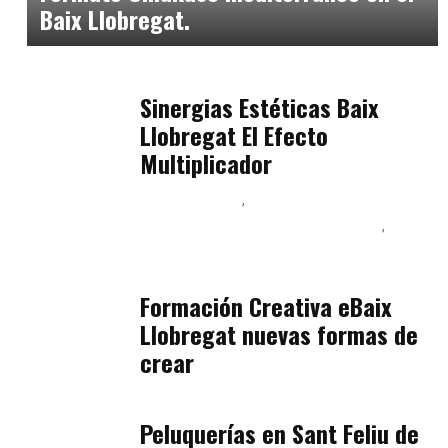
Baix Llobregat.
Baix Llobregat
julio 17, 2026
Sinergias Estéticas Baix
Llobregat El Efecto
Multiplicador
Baix Llobregat
Inteligencia Artificial y Humanismo
Orientación Vocacional y Nueva Economía
julio 17, 2026
Formación Creativa eBaix
Llobregat nuevas formas de
crear
Baix Llobregat
julio 16, 2026
Peluquerías en Sant Feliu de