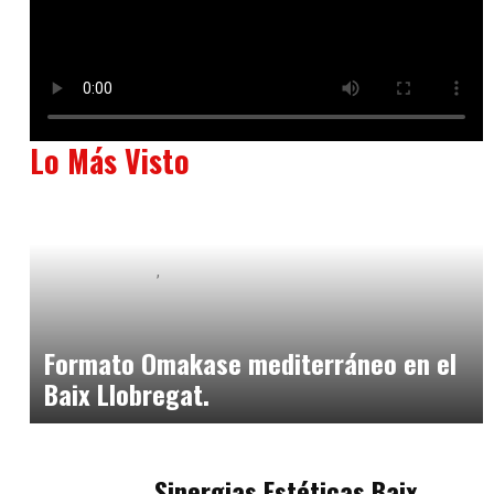
Lo Más Visto
Baix Llobregat
Neurogastronomía y Experiencia en Sala
julio 20, 2026
Formato Omakase mediterráneo en el
Baix Llobregat.
Baix Llobregat
julio 17, 2026
Sinergias Estéticas Baix