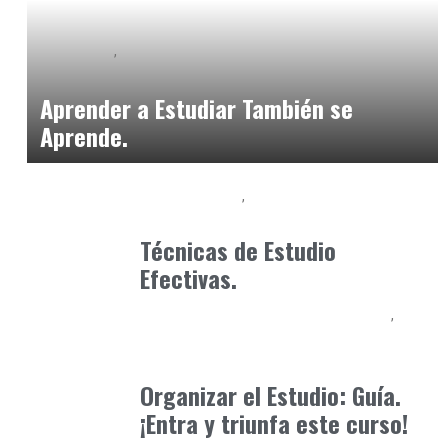
Formación
Neurodiversidad y Bienestar Emocional
enero 17, 2026
Aprender a Estudiar También se
Aprende.
Baix Llobregat
Formación
octubre 10, 2024
Técnicas de Estudio
Efectivas.
Educación Secundaria y Bachillerato
Formación
agosto 2, 2025
Organizar el Estudio: Guía.
¡Entra y triunfa este curso!