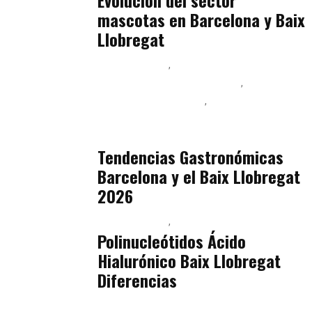
mascotas en Barcelona y Baix
Llobregat
Baix Llobregat
Ingeniería de Menú y Precios
Podcast Alimentación
Sostenibilidad Real y Upcycling
julio 16, 2026
Tendencias Gastronómicas
Barcelona y el Baix Llobregat
2026
Baix Llobregat
Belleza
julio 14, 2026
Polinucleótidos Ácido
Hialurónico Baix Llobregat
Diferencias
Baix Llobregat
Petparents
julio 13, 2026