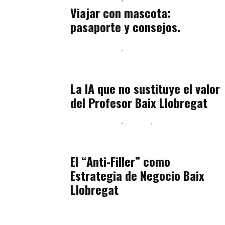
Viajar con mascota:
pasaporte y consejos.
Baix Llobregat
Inteligencia Artificial y Humanismo
julio 11, 2026
La IA que no sustituye el valor
del Profesor Baix Llobregat
Baix Llobregat
Belleza
Podcast Estar Bien
julio 11, 2026
El “Anti-Filler” como
Estrategia de Negocio Baix
Llobregat