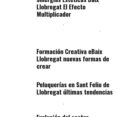
Llobregat El Efecto
Multiplicador
Baix Llobregat
Inteligencia Artificial y Humanismo
Orientación Vocacional y Nueva Economía
julio 17, 2026
Formación Creativa eBaix
Llobregat nuevas formas de
crear
Baix Llobregat
julio 16, 2026
Peluquerías en Sant Feliu de
Llobregat últimas tendencias
Baix Llobregat
Gestión y Negocio
julio 16, 2026
Evolución del sector