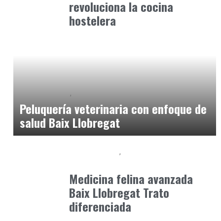
revoluciona la cocina
hostelera
Baix Llobregat
Petparents
junio 5, 2026
Peluquería veterinaria con enfoque de
salud Baix Llobregat
Baix Llobregat
Clínica y Ciencia
junio 19, 2026
Medicina felina avanzada
Baix Llobregat Trato
diferenciada