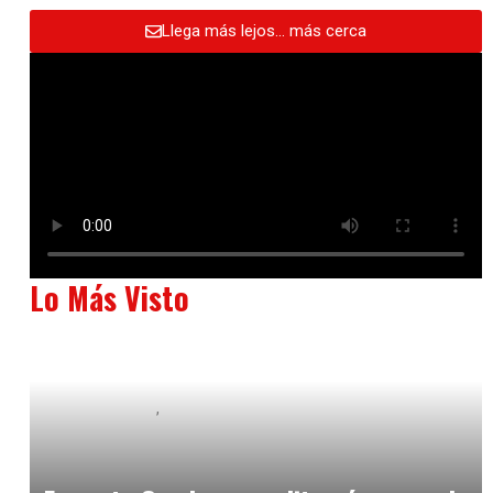
Llega más lejos… más cerca
Lo Más Visto
Baix Llobregat
Neurogastronomía y Experiencia en Sala
julio 20, 2026