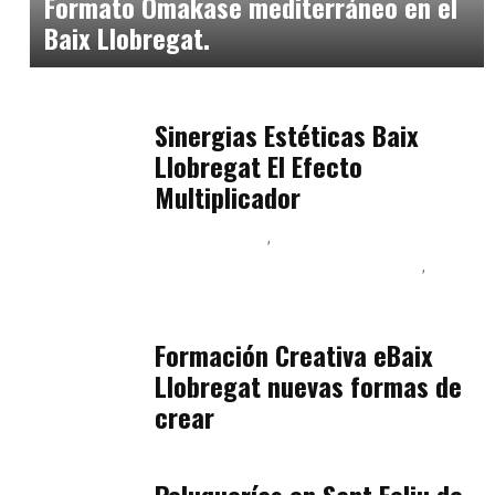
Formato Omakase mediterráneo en el
Baix Llobregat.
Baix Llobregat
julio 17, 2026
Sinergias Estéticas Baix
Llobregat El Efecto
Multiplicador
Baix Llobregat
Inteligencia Artificial y Humanismo
Orientación Vocacional y Nueva Economía
julio 17, 2026
Formación Creativa eBaix
Llobregat nuevas formas de
crear
Baix Llobregat
julio 16, 2026