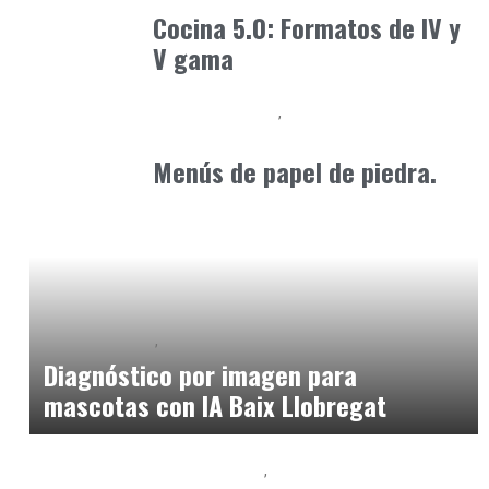
Cocina 5.0: Formatos de IV y
V gama
Alimentaria2026
Podcast Alimentación
febrero 19, 2026
Menús de papel de piedra.
Baix Llobregat
Clínica y Ciencia
julio 1, 2026
Diagnóstico por imagen para
mascotas con IA Baix Llobregat
Baix Llobregat
Gestión y Negocio