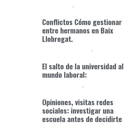
Baix Llobregat
Consejos Padres
mayo 4, 2026
Conflictos Cómo gestionar
entre hermanos en Baix
Llobregat.
Educación Universitaria
Formación
marzo 13, 2025
El salto de la universidad al
mundo laboral:
Educación Primaria
Formación
mayo 30, 2025
Opiniones, visitas redes
sociales: investigar una
escuela antes de decidirte