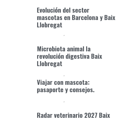
julio 16, 2026
Evolución del sector
mascotas en Barcelona y Baix
Llobregat
Baix Llobregat
Clínica y Ciencia
junio 12, 2026
Microbiota animal la
revolución digestiva Baix
Llobregat
Baix Llobregat
Petparents
julio 13, 2026
Viajar con mascota:
pasaporte y consejos.
Baix Llobregat
Gestión y Negocio
junio 29, 2026
Radar veterinario 2027 Baix