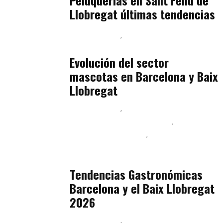
Peluquerías en Sant Feliu de
Llobregat últimas tendencias
Baix Llobregat
Gestión y Negocio
julio 16, 2026
Evolución del sector
mascotas en Barcelona y Baix
Llobregat
Baix Llobregat
Ingeniería de Menú y Precios
Podcast Alimentación
Sostenibilidad Real y Upcycling
julio 16, 2026
Tendencias Gastronómicas
Barcelona y el Baix Llobregat
2026
Baix Llobregat
Belleza
julio 14, 2026