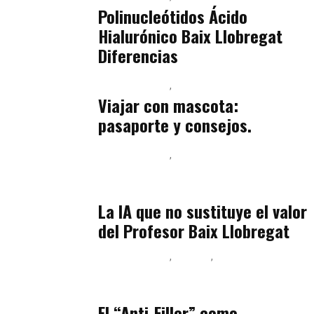
Polinucleótidos Ácido
Hialurónico Baix Llobregat
Diferencias
Baix Llobregat
Petparents
julio 13, 2026
Viajar con mascota:
pasaporte y consejos.
Baix Llobregat
Inteligencia Artificial y Humanismo
julio 11, 2026
La IA que no sustituye el valor
del Profesor Baix Llobregat
Baix Llobregat
Belleza
Podcast Estar Bien
julio 11, 2026
El “Anti-Filler” como