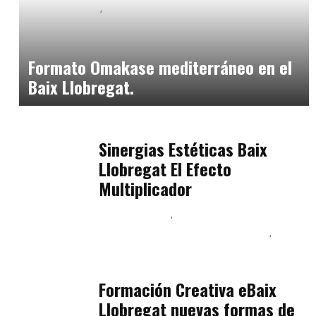
Baix Llobregat
Neurogastronomía y Experiencia en Sala
julio 20, 2026
Formato Omakase mediterráneo en el
Baix Llobregat.
Baix Llobregat
julio 17, 2026
Sinergias Estéticas Baix
Llobregat El Efecto
Multiplicador
Baix Llobregat
Inteligencia Artificial y Humanismo
Orientación Vocacional y Nueva Economía
julio 17, 2026
Formación Creativa eBaix
Llobregat nuevas formas de