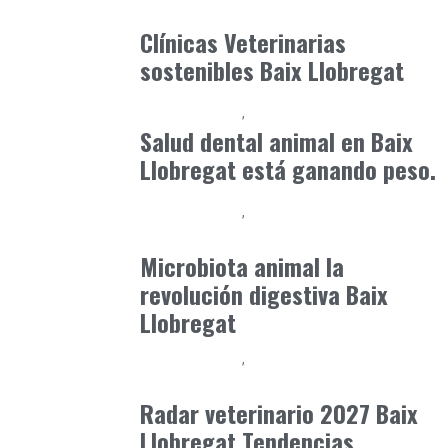
junio 25, 2026
Clínicas Veterinarias
sostenibles Baix Llobregat
Baix Llobregat
Petparents
junio 9, 2026
Salud dental animal en Baix
Llobregat está ganando peso.
Baix Llobregat
Clínica y Ciencia
junio 12, 2026
Microbiota animal la
revolución digestiva Baix
Llobregat
Baix Llobregat
Gestión y Negocio
junio 29, 2026
Radar veterinario 2027 Baix
Llobregat Tendencias