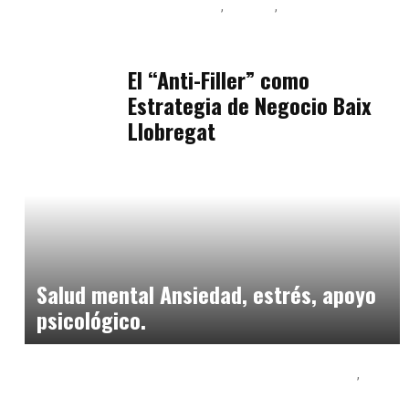
Baix Llobregat
Belleza
Podcast Estar Bien
julio 11, 2026
El “Anti-Filler” como
Estrategia de Negocio Baix
Llobregat
Consejos Padres
enero 30, 2026
Salud mental Ansiedad, estrés, apoyo
psicológico.
Educación Secundaria y Bachillerato
Formación