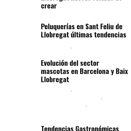
crear
Baix Llobregat
julio 16, 2026
Peluquerías en Sant Feliu de
Llobregat últimas tendencias
Baix Llobregat
Gestión y Negocio
julio 16, 2026
Evolución del sector
mascotas en Barcelona y Baix
Llobregat
Baix Llobregat
Ingeniería de Menú y Precios
Podcast Alimentación
Sostenibilidad Real y Upcycling
julio 16, 2026
Tendencias Gastronómicas