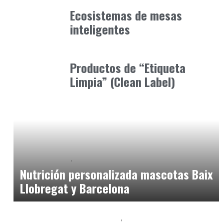
Alimentaria2026
febrero 21, 2026
Ecosistemas de mesas
inteligentes
Alimentaria2026
enero 21, 2026
Productos de “Etiqueta
Limpia” (Clean Label)
Baix Llobregat
Petparents
julio 8, 2026
Nutrición personalizada mascotas Baix
Llobregat y Barcelona
Baix Llobregat
Gestión y Negocio