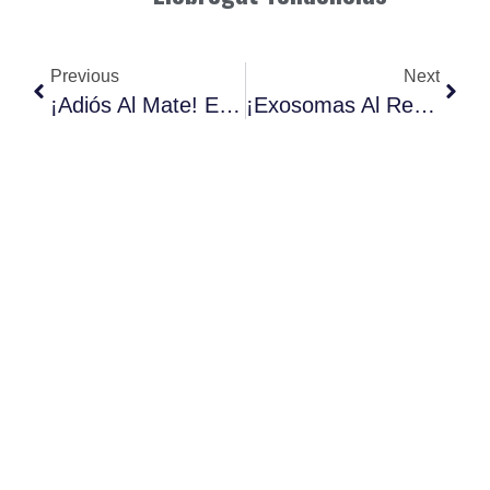
Previous
Next
¡Adiós Al Mate! El Acabado “Satinado” Conquista Las Pasarelas De 2025.
¡Exosomas Al Rescate! ​Tratamientos Sin Cirugías.