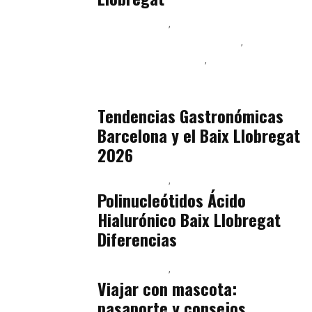
Baix Llobregat
Ingeniería de Menú y Precios
Podcast Alimentación
Sostenibilidad Real y Upcycling
julio 16, 2026
Tendencias Gastronómicas
Barcelona y el Baix Llobregat
2026
Baix Llobregat
Belleza
julio 14, 2026
Polinucleótidos Ácido
Hialurónico Baix Llobregat
Diferencias
Baix Llobregat
Petparents
julio 13, 2026
Viajar con mascota:
pasaporte y consejos.