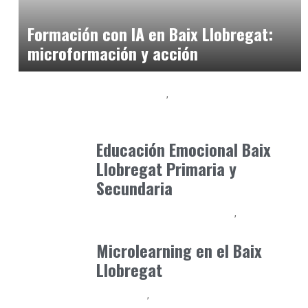
mayo 3, 2026
Formación con IA en Baix Llobregat:
microformación y acción
Baix Llobregat
Neurodiversidad y Bienestar Emocional
julio 1, 2026
Educación Emocional Baix
Llobregat Primaria y
Secundaria
Competencias para el Futuro
Formación
marzo 16, 2026
Microlearning en el Baix
Llobregat
Formación