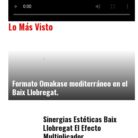
Lo Más Visto
Baix Llobregat
Neurogastronomía y Experiencia en Sala
julio 20, 2026
Formato Omakase mediterráneo en el
Baix Llobregat.
Baix Llobregat
julio 17, 2026
Sinergias Estéticas Baix
Llobregat El Efecto
Multiplicador