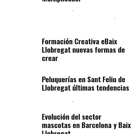
Baix Llobregat
Inteligencia Artificial y Humanismo
Orientación Vocacional y Nueva Economía
julio 17, 2026
Formación Creativa eBaix
Llobregat nuevas formas de
crear
Baix Llobregat
julio 16, 2026
Peluquerías en Sant Feliu de
Llobregat últimas tendencias
Baix Llobregat
Gestión y Negocio
julio 16, 2026
Evolución del sector
mascotas en Barcelona y Baix
Llobregat