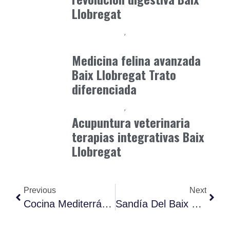
Llobregat
Baix Llobregat
Clínica y Ciencia
junio 19, 2026
Medicina felina avanzada
Baix Llobregat Trato
diferenciada
Baix Llobregat
Petparents
junio 16, 2026
Acupuntura veterinaria
terapias integrativas Baix
Llobregat
Previous
Next
Cocina Mediterránea: Sabores Frescos Para Despedir El Verano En El Prat
Sandía Del Baix Llobregat: El Secreto Del Comercio Local Para Adelgazar Y Mantenerte Saciado Este Verano