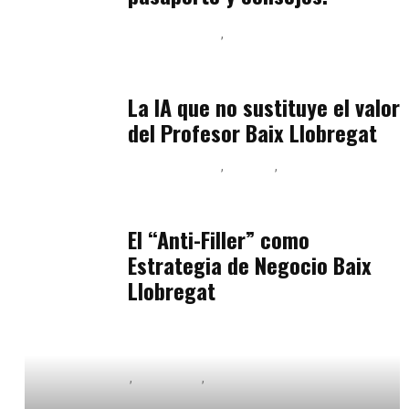
Baix Llobregat
Inteligencia Artificial y Humanismo
julio 11, 2026
La IA que no sustituye el valor
del Profesor Baix Llobregat
Baix Llobregat
Belleza
Podcast Estar Bien
julio 11, 2026
El “Anti-Filler” como
Estrategia de Negocio Baix
Llobregat
Baix Llobregat
Formación
Inteligencia Artificial y Humanismo