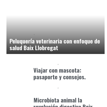
Baix Llobregat
Petparents
junio 5, 2026
Peluquería veterinaria con enfoque de
salud Baix Llobregat
Baix Llobregat
Petparents
julio 13, 2026
Viajar con mascota:
pasaporte y consejos.
Baix Llobregat
Clínica y Ciencia
junio 12, 2026
Microbiota animal la
revolución digestiva Baix