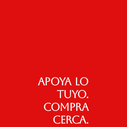
Apoya lo
tuyo.
Compra
cerca.