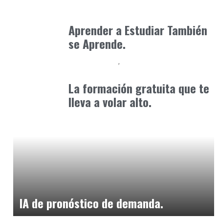
Neurodiversidad y Bienestar Emocional
enero 17, 2026
Aprender a Estudiar También
se Aprende.
Baix Llobregat
Formación
noviembre 29, 2024
La formación gratuita que te
lleva a volar alto.
Alimentaria2026
febrero 20, 2026
IA de pronóstico de demanda.